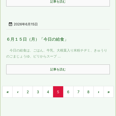
記事を読む

2026年6月15日
６月１５日（月）「今日の給食」
今日の給食は、ごはん、牛乳、大根葉入り米粉チヂミ、きゅうり
のごまじょうゆ、ピリからスープ ...
記事を読む
«
‹
2
3
4
5
6
7
8
›
»