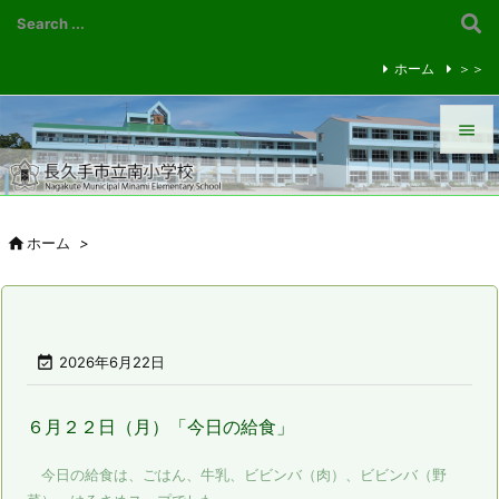
ホーム
＞＞


メニュ


ホーム
>
サイド

前へ


2026年6月22日
次へ

６月２２日（月）「今日の給食」
検索
今日の給食は、ごはん、牛乳、ビビンバ（肉）、ビビンバ（野