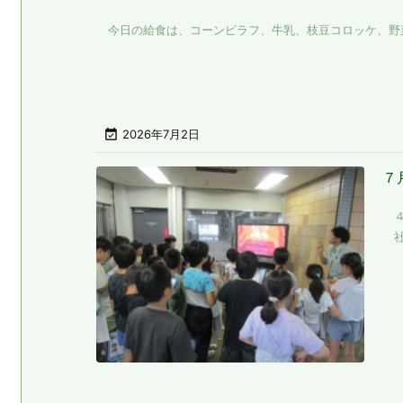
今日の給食は、コーンピラフ、牛乳、枝豆コロッケ、野菜た

2026年7月2日
７
４
社会