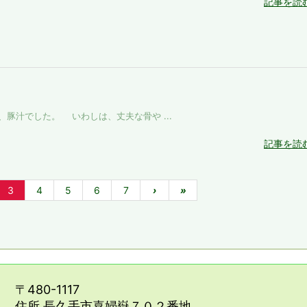
記事を読
汁でした。 いわしは、丈夫な骨や ...
記事を読
3
4
5
6
7
›
»
〒480-1117
住所 長久手市喜婦嶽７０２番地