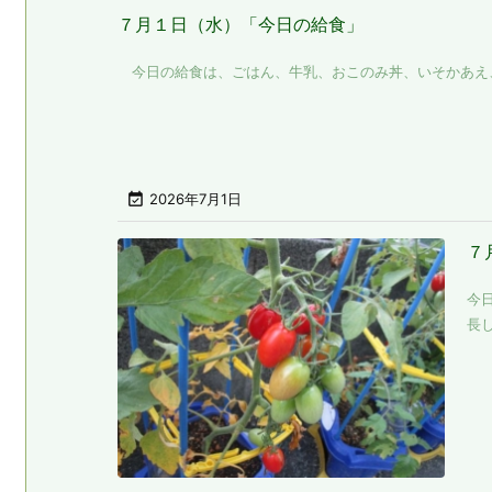
７月１日（水）「今日の給食」
今日の給食は、ごはん、牛乳、おこのみ丼、いそかあえ、豆

2026年7月1日
７
今
長し