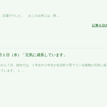
腐汁でした。 おこのみ丼には、卵 ...
記事を読
月１日（水）「元気に成長しています」
日から７月。校内では、１年生や２年生が生活科で育てている植物が元気に成
ています。 １ ...