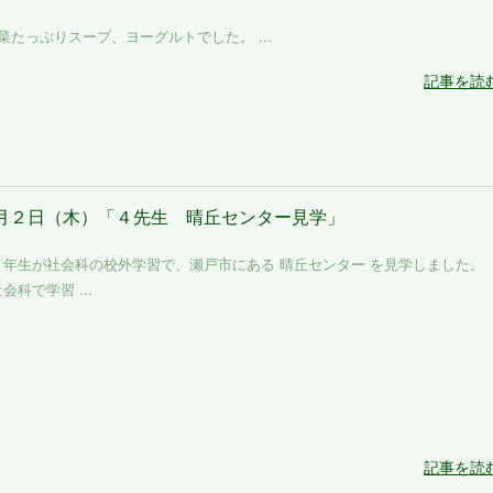
っぷりスープ、ヨーグルトでした。 ...
記事を読
月２日（木）「４先生 晴丘センター見学」
年生が社会科の校外学習で、瀬戸市にある 晴丘センター を見学しました。
科で学習 ...
記事を読