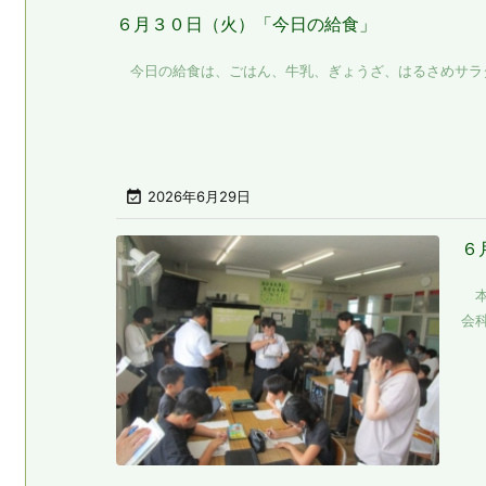
６月３０日（火）「今日の給食」
今日の給食は、ごはん、牛乳、ぎょうざ、はるさめサラダ、

2026年6月29日
６
本
会科