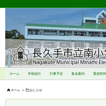
ホーム
学校紹介
行事予定
集金案内
緊急時

ホーム
>

おしらせ