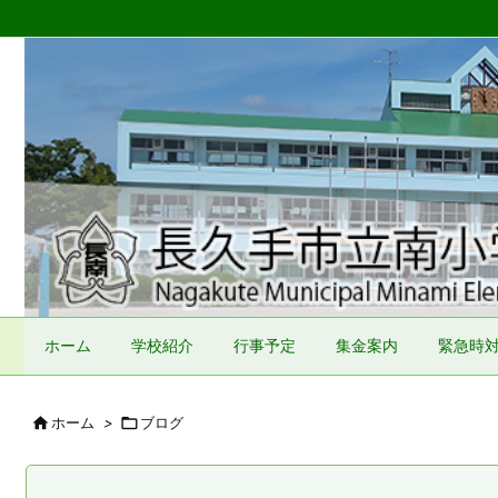
ホーム
学校紹介
行事予定
集金案内
緊急時

ホーム
>

ブログ