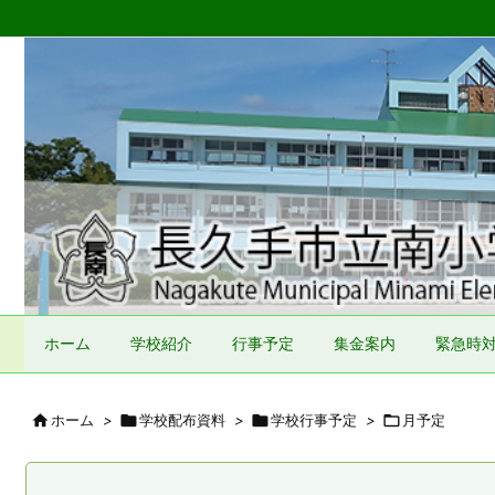
ホーム
学校紹介
行事予定
集金案内
緊急時

ホーム
>

学校配布資料
>

学校行事予定
>

月予定