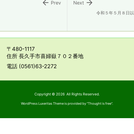


Prev
Next
令和５年５月８日以
〒480-1117
住所 長久手市喜婦嶽７０２番地
電話 (0561)63-2272
Copyright ©
2026
All Rights Reserved.
WordPress Luxeritas Theme is provided by "
Thought is free
".