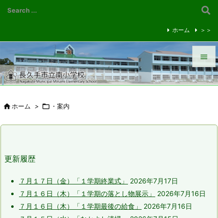
ホーム
＞＞


メニュ


ホーム
>

・案内
前へ

次へ

更新履歴
検索
７月１７日（金）「１学期終業式」
2026年7月17日
７月１６日（木）「１学期の落とし物展示」
2026年7月16日
７月１６日（木）「１学期最後の給食」
2026年7月16日