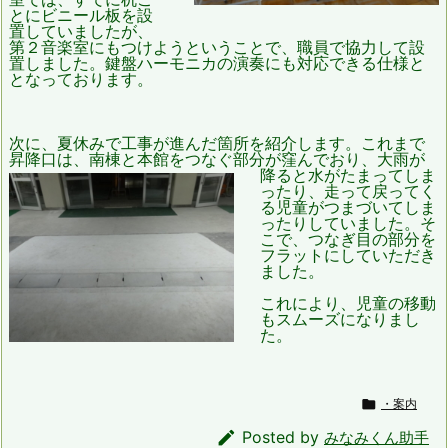
とに
ビニール板
を設
置し
ていましたが、
第２音楽室にもつけようということで、職員で協力して設
置しました。鍵盤ハーモニカの演奏にも対応できる仕様と
となっております。
次に、夏休みで工事が進んだ箇所を紹介します。これまで
昇降口は、南棟と本館をつ
なぐ部分が窪んでおり、大雨が
降ると水がたまってしま
ったり、走って戻ってく
る児童がつまづいてしま
ったりしていました。そ
こで、つなぎ目の部分を
フラットにしていただき
ました。
これにより、児童の移動
もスムーズになりまし
た。

・案内

Posted by
みなみくん助手