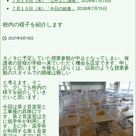
７月１５日（水）「なかよし清掃」
2026年7月15日
７月１５日（水）「今日の給食」
2026年7月15日
校内の様子を紹介します

2021年9月16日
９／９に予定していた授業参観が中止となってしまい、保
護者の皆様が学校へ来ていただく機会を設定できず、申し
訳なく思います。今後もしばらくは、以前のような授業参
観のスタイルでの開催は難しい
と考えます。そこ
で、少しでも校内の
様子を紹介していき
たいと思います。
今回は第２音楽室と
工事後の昇降口で
す。第２音楽室は主
に低学年が
利用しま
す。主に中・高学年
が利用する第１音楽
室では、すでに机ご