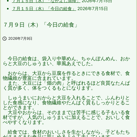
７月１５日（水）「なかよし清掃」
2026年7月15日
７月１５日（水）「今日の給食」
2026年7月15日
７月９日（木）「今日の給食」

2026年7月9日
今日の給食は、袋入り中華めん、ちゃんぽんめん、おか
らと大豆のしゅうまい、華風あえでした。
おからは、大豆から豆腐を作るときにできる食材で、食
物繊維が豊富に含まれています。
また、大豆には「畑の肉」と呼ばれるほど良質なたんぱ
く質が多く、体をつくるもとになります。
しゅうまいにおからと大豆を入れることで、ふんわりと
した食感になり、食物繊維やたんぱく質もしっかりとるこ
とができます。
大豆やおからは、そのままでは苦手に感じる子もいる食
材ですが、人気のしゅうまいに加えることで、おいしく食
べやすくなります。
給食では、食材のおいしさを生かしながら、子どもたち
がさまざまな食品に親しめるよう工夫しています。