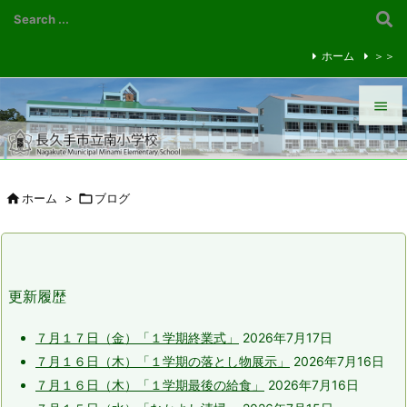
ホーム
＞＞


メニュ


ホーム
>

ブログ
前へ

次へ

更新履歴
検索
７月１７日（金）「１学期終業式」
2026年7月17日
７月１６日（木）「１学期の落とし物展示」
2026年7月16日
７月１６日（木）「１学期最後の給食」
2026年7月16日