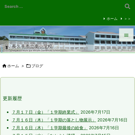
ホーム
＞＞


メニュ


ホーム
>

ブログ
前へ

次へ

更新履歴
検索
７月１７日（金）「１学期終業式」
2026年7月17日
７月１６日（木）「１学期の落とし物展示」
2026年7月16日
７月１６日（木）「１学期最後の給食」
2026年7月16日