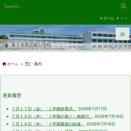
ホーム
＞＞


メニュ


ホーム
>

・案内
前へ

次へ

更新履歴
検索
７月１７日（金）「１学期終業式」
2026年7月17日
７月１６日（木）「１学期の落とし物展示」
2026年7月16日
７月１６日（木）「１学期最後の給食」
2026年7月16日