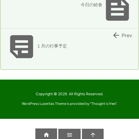

今日の給食


Prev
１月の行事予定
Copyright ©
2026
All Rights Reserved.
WordPress Luxeritas Theme is provided by "
Thought is free
".


